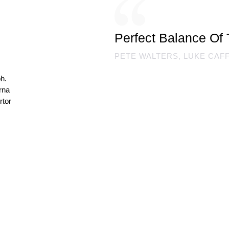
Perfect Balance Of 
PETE WALTERS, LUKE CAF
bh.
rna
rtor