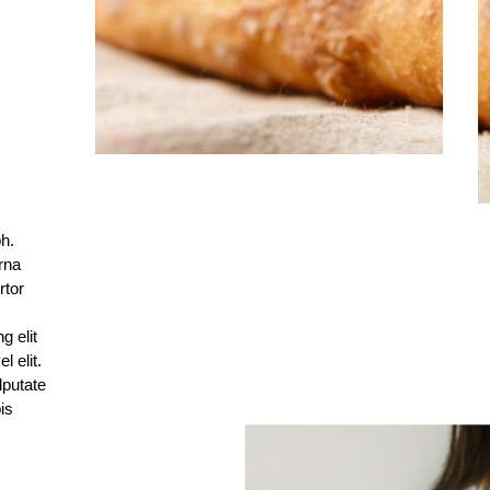
bh.
rna
rtor
g elit
 elit.
lputate
is