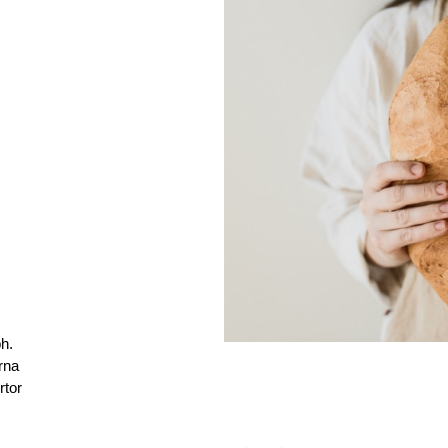
bh.
rna
rtor